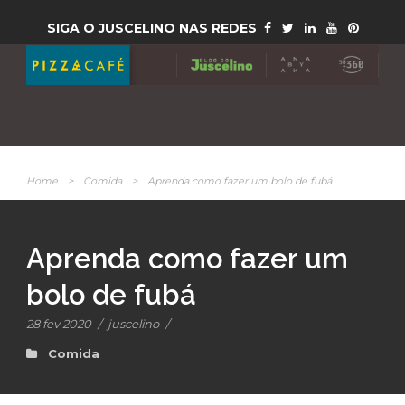
SIGA O JUSCELINO NAS REDES
Home
>
Comida
>
Aprenda como fazer um bolo de fubá
Aprenda como fazer um
bolo de fubá
28 fev 2020
/
juscelino
/
Comida