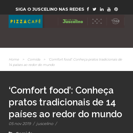
SIGA O JUSCELINO NAS REDES
Home
>
Comida
>
‘Comfort food’: Conheça pratos tradicionais de
14 países ao redor do mundo
‘Comfort food’: Conheça
pratos tradicionais de 14
países ao redor do mundo
05 nov 2019
/
juscelino
/