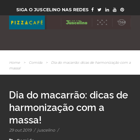
SIGA O JUSCELINO NAS REDES
Home
>
Comida
>
Dia do macarrão: dicas de harmonização com a
massa!
Dia do macarrão: dicas de
harmonização com a
massa!
29 out 2019
/
juscelino
/