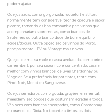
podem ajudar.
Queijos azuis, como gorgonzola, roquefort e stilton:
normalmente têm considerável teor de gordura e sabor
picante, tornando-os boa companhia para vinhos que
acompanhariam sobremesas, como brancos de
Sauternes ou outro branco doce de bom equilíbrio
acidez/doçura. Outra opção são os vinhos do Porto,
principalmente LBV ou Vintage mais novos.
Queijos de massa mole e casca aveludada, como brie e
camembert: por seu sabor rico e concentrado, casam
melhor com vinhos brancos, de uvas Chardonnay ou
Viognier. Se a preferência for por tintos, tente com
Pinot Noir, Merlot ou Sangiovese.
Queijos semiduros como gouda, gruyère, emmental,
maasdam: são opções que costumam agradar a todos.
Vão bem com brancos encorpados, como Chardonnay
ou brancos da Rioja. No tocante a tintos, os dois