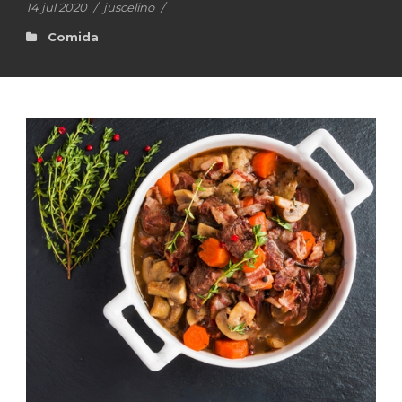
14 jul 2020
/
juscelino
/
Comida