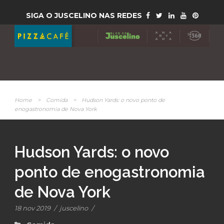
SIGA O JUSCELINO NAS REDES
Home
>
Comida
>
Hudson Yards: o novo ponto de
enogastronomia de Nova York
Hudson Yards: o novo
ponto de enogastronomia
de Nova York
18 nov 2019
/
juscelino
/