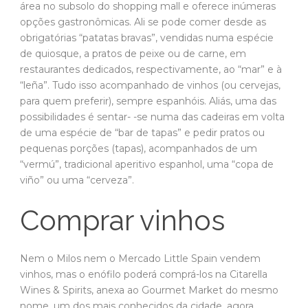
área no subsolo do shopping mall e oferece inúmeras
opções gastronômicas. Ali se pode comer desde as
obrigatórias “patatas bravas”, vendidas numa espécie
de quiosque, a pratos de peixe ou de carne, em
restaurantes dedicados, respectivamente, ao “mar” e à
“leña”. Tudo isso acompanhado de vinhos (ou cervejas,
para quem preferir), sempre espanhóis. Aliás, uma das
possibilidades é sentar- -se numa das cadeiras em volta
de uma espécie de “bar de tapas” e pedir pratos ou
pequenas porções (tapas), acompanhados de um
“vermú”, tradicional aperitivo espanhol, uma “copa de
viño” ou uma “cerveza”.
Comprar vinhos
Nem o Milos nem o Mercado Little Spain vendem
vinhos, mas o enófilo poderá comprá-los na Citarella
Wines & Spirits, anexa ao Gourmet Market do mesmo
nome, um dos mais conhecidos da cidade, agora