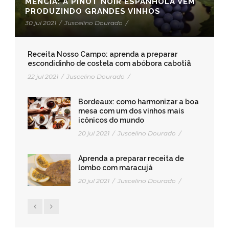
MENCÍA: A PINOT NOIR ESPANHOLA VEM
PRODUZINDO GRANDES VINHOS
30 jul 2021
/
Juscelino Dourado
/
Receita Nosso Campo: aprenda a preparar
escondidinho de costela com abóbora cabotiã
22 jul 2021
/
Juscelino Dourado
/
Bordeaux: como harmonizar a boa
mesa com um dos vinhos mais
icônicos do mundo
20 jul 2021
/
Juscelino Dourado
/
Aprenda a preparar receita de
lombo com maracujá
20 jul 2021
/
Juscelino Dourado
/