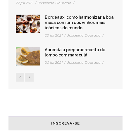
22 jul 2021
/
Juscelino Dourado
/
Bordeaux: como harmonizar a boa
mesa com um dos vinhos mais
icônicos do mundo
20 jul 2021
/
Juscelino Dourado
/
Aprenda a preparar receita de
lombo com maracujá
20 jul 2021
/
Juscelino Dourado
/
INSCREVA-SE