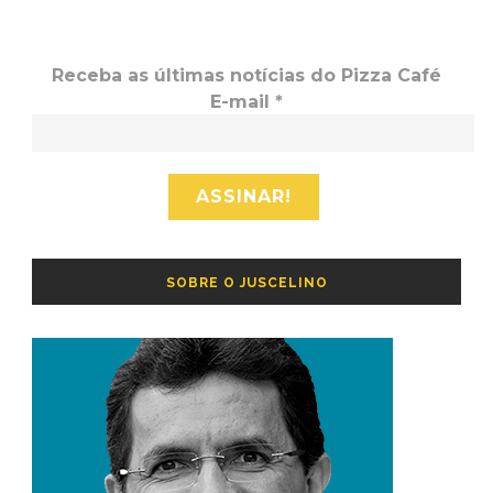
Receba as últimas notícias do Pizza Café
E-mail
*
SOBRE O JUSCELINO