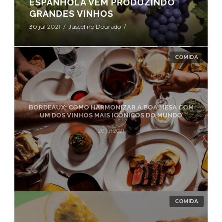
ESPANHOLA VEM PRODUZINDO
GRANDES VINHOS
30 jul 2021
/
Juscelino Dourado
/
RECEITA NOSSO CAMPO: APRENDA A PREPARAR
ESCONDIDINHO DE COSTELA COM ABÓBORA
CABOTIÃ
COMIDA
COMIDA
22 jul 2021
BORDEAUX: COMO HARMONIZAR A BOA MESA COM
UM DOS VINHOS MAIS ICÔNICOS DO MUNDO
20 jul 2021
COMIDA