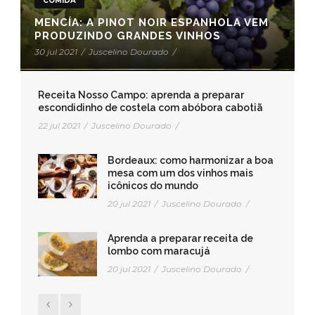
COMIDA
MENCÍA: A PINOT NOIR ESPANHOLA VEM
PRODUZINDO GRANDES VINHOS
30 jul 2021
/
Juscelino Dourado
/
Receita Nosso Campo: aprenda a preparar
escondidinho de costela com abóbora cabotiã
22 jul 2021
/
Juscelino Dourado
/
Bordeaux: como harmonizar a boa
mesa com um dos vinhos mais
icônicos do mundo
20 jul 2021
/
Juscelino Dourado
/
Aprenda a preparar receita de
lombo com maracujá
20 jul 2021
/
Juscelino Dourado
/