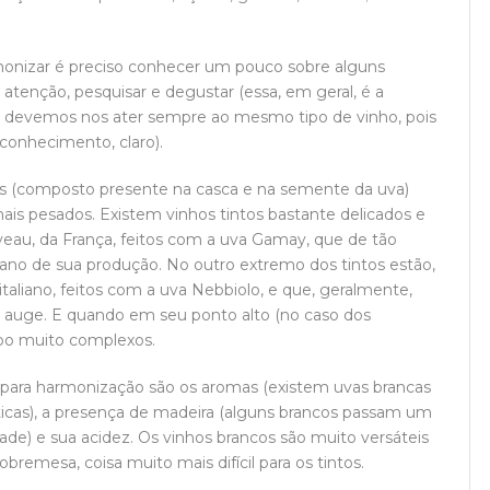
onizar é preciso conhecer um pouco sobre alguns
m atenção, pesquisar e degustar (essa, em geral, é a
o devemos nos ater sempre ao mesmo tipo de vinho, pois
conhecimento, claro).
nos (composto presente na casca e na semente da uva)
is pesados. Existem vinhos tintos bastante delicados e
eau, da França, feitos com a uva Gamay, que de tão
ano de sua produção. No outro extremo dos tintos estão,
italiano, feitos com a uva Nebbiolo, e que, geralmente,
eu auge. E quando em seu ponto alto (no caso dos
po muito complexos.
cas para harmonização são os aromas (existem uvas brancas
as), a presença de madeira (alguns brancos passam um
) e sua acidez. Os vinhos brancos são muito versáteis
remesa, coisa muito mais difícil para os tintos.