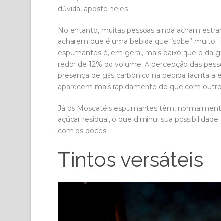
dúvida, aposte neles
No entanto, muitas pessoas ainda acham estra
acharem que é uma bebida que “sobe” muito. I
espumantes é, em geral, mais baixo que o da gr
redor de 12% do volume. A percepção das pessoa
presença de gás carbônico na bebida facilita a e
aparecem mais rapidamente do que com outros
Já os Moscatéis espumantes têm, normalment
açúcar residual, o que diminui sua possibilida
com os doces.
Tintos versáteis