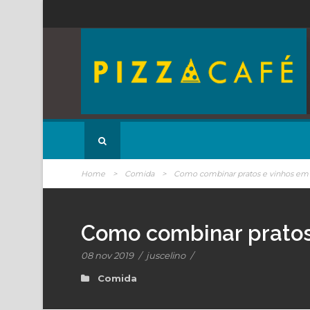
Home
>
Comida
>
Como combinar pratos e vinhos em n
Como combinar pratos 
08 nov 2019
/
juscelino
/
Comida