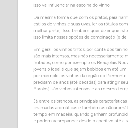
isso vai influenciar na escolha do vinho.
Da mesma forma que com os pratos, para harm
estilos de vinhos e suas uvas, ler os rótulos co
melhor parte). Isso também quer dizer que nã
isso limita nossas opções de combinação (e de 
Em geral, os vinhos tintos, por conta dos tani
são mais intensos, mas não necessariamente ma
frutados, como por exemplo os Beaujolais Nouv
jovens o ideal é que sejam bebidos em até um 
por exemplo, os vinhos da região do
Piemonte
precisam de anos (até décadas) para atingir s
Barolos), são vinhos intensos e ao mesmo tem
Já entre os brancos, as principais característi
chamadas aromáticas e também as nãoaromátic
tempo em madeira, quando ganham profundidade
e podem acompanhar desde o aperitivo até a sob