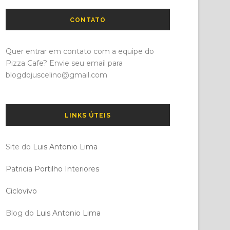
CONTATO
Quer entrar em contato com a equipe do
Pizza Cafe? Envie seu email para
blogdojuscelino@gmail.com
LINKS ÚTEIS
Site do
Luis Antonio Lima
Patricia Portilho Interiores
Ciclovivo
Blog do
Luis Antonio Lima