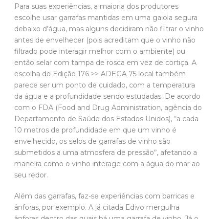
Para suas experiências, a maioria dos produtores
escolhe usar garrafas mantidas em uma gaiola segura
debaixo d’água, mas alguns decidiram não filtrar o vinho
antes de envelhecer (pois acreditam que o vinho não
filtrado pode interagir melhor com o ambiente) ou
então selar com tampa de rosca em vez de cortiça. A
escolha do Edição 176 >> ADEGA 75 local também
parece ser um ponto de cuidado, com a temperatura
da água e a profundidade sendo estudadas. De acordo
com o FDA (Food and Drug Administration, agência do
Departamento de Saúde dos Estados Unidos), “a cada
10 metros de profundidade em que um vinho é
envelhecido, os selos de garrafas de vinho são
submetidos a uma atmosfera de pressão”, afetando a
maneira como o vinho interage com a água do mar ao
seu redor.
Além das garrafas, faz-se experiências com barricas e
ânforas, por exemplo. A já citada Edivo mergulha
ânforas dentro das quais há uma garrafa de vinho. Já o