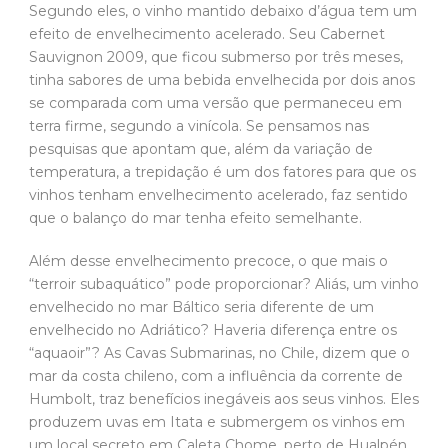
Segundo eles, o vinho mantido debaixo d’água tem um
efeito de envelhecimento acelerado. Seu Cabernet
Sauvignon 2009, que ficou submerso por três meses,
tinha sabores de uma bebida envelhecida por dois anos
se comparada com uma versão que permaneceu em
terra firme, segundo a vinícola. Se pensamos nas
pesquisas que apontam que, além da variação de
temperatura, a trepidação é um dos fatores para que os
vinhos tenham envelhecimento acelerado, faz sentido
que o balanço do mar tenha efeito semelhante.
Além desse envelhecimento precoce, o que mais o
“terroir subaquático” pode proporcionar? Aliás, um vinho
envelhecido no mar Báltico seria diferente de um
envelhecido no Adriático? Haveria diferença entre os
“aquaoir”? As Cavas Submarinas, no Chile, dizem que o
mar da costa chileno, com a influência da corrente de
Humbolt, traz benefícios inegáveis aos seus vinhos. Eles
produzem uvas em Itata e submergem os vinhos em
um local secreto em Caleta Chome, perto de Hualpén,