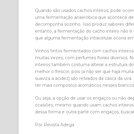
Quando são usados cachos inteiros, pode ocorr
uma fermentação anaeróbica que acontece den
decomponha sozinho. Isso produz sabores difer
entanto, a fermentação do cacho inteiro não 
que alguma fermentação intracelular ocorra e
Vinhos tintos fermentados com cachos inteiros
muitas vezes, com perfumes florais diversos. N
inteiros também costuma alterar a estrutura do
melhor o frescor, pois (a não ser que haja mui
suaviza a acidez) são retirados da casca da uv
ter mais compostos aromáticos nesses brancos
Ou seja, a opção de usar os engaços ou não de
ocasiões, mesmo quando usam cachos inteiros,
dessa forma e outra parte com engaços, buscan
Por Revista Adega