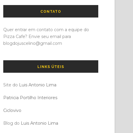
CONTATO
Quer entrar em contato com a equipe do
Pizza Cafe? Envie seu email para
blogdojuscelino@gmail.com
LINKS ÚTEIS
Site do
Luis Antonio Lima
Patricia Portilho Interiores
Ciclovivo
Blog do
Luis Antonio Lima