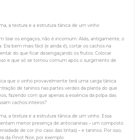
a, a textura e a estrutura tânica de um vinho
m tirar os engaços, não é incomum. Aliás, antigamente, o
Era bem mais fácil (e ainda é), cortar os cachos na
mentar do que ficar desengaçando os frutos. Colocar
hoso e que só se tornou comum após o surgimento de
fica que o vinho provavelmente terá uma carga tânica
ração de taninos nas partes verdes da planta do que
eos, fazendo com que apenas a essência da polpa das
usam cachos inteiros?
a, a textura e a estrutura tânica de um vinho. Essa
esentam menor presença de antocianinas – um composto
ensidade de cor (no caso das tintas) – e taninos. Por isso,
ra da Pinot Noir, por exemplo.