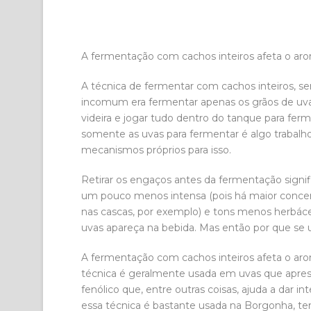
A fermentação com cachos inteiros afeta o arom
A técnica de fermentar com cachos inteiros, se
incomum era fermentar apenas os grãos de uva. 
videira e jogar tudo dentro do tanque para fer
somente as uvas para fermentar é algo trabal
mecanismos próprios para isso.
Retirar os engaços antes da fermentação signi
um pouco menos intensa (pois há maior concent
nas cascas, por exemplo) e tons menos herbác
uvas apareça na bebida. Mas então por que se 
A fermentação com cachos inteiros afeta o arom
técnica é geralmente usada em uvas que apr
fenólico que, entre outras coisas, ajuda a dar int
essa técnica é bastante usada na Borgonha, ter