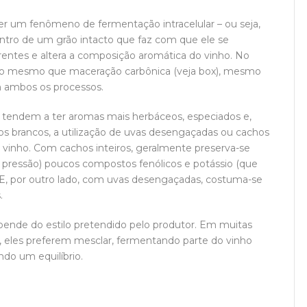
er um fenômeno de fermentação intracelular – ou seja,
tro de um grão intacto que faz com que ele se
entes e altera a composição aromática do vinho. No
é o mesmo que maceração carbônica (veja box), mesmo
m ambos os processos.
 tendem a ter aromas mais herbáceos, especiados e,
os brancos, a utilização de uvas desengaçadas ou cachos
 vinho. Com cachos inteiros, geralmente preserva-se
ta pressão) poucos compostos fenólicos e potássio (que
a. E, por outro lado, com uvas desengaçadas, costuma-se
.
pende do estilo pretendido pelo produtor. Em muitas
 eles preferem mesclar, fermentando parte do vinho
do um equilíbrio.