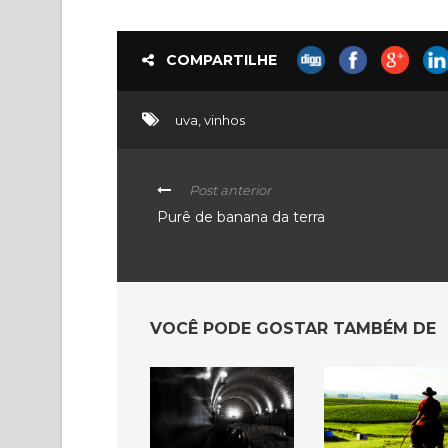
COMPARTILHE
uva
,
vinhos
Post anterior
Purê de banana da terra
VOCÊ PODE GOSTAR TAMBÉM DE