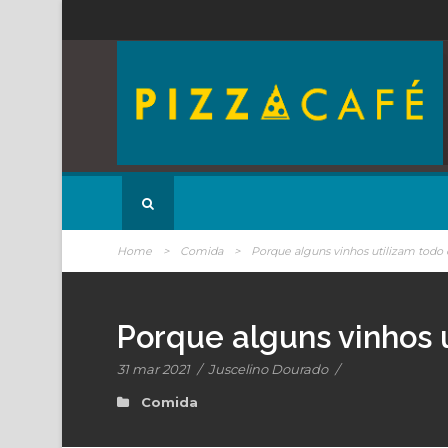
Home
>
Comida
>
Porque alguns vinhos utilizam todo 
Porque alguns vinhos 
31 mar 2021
/
Juscelino Dourado
/
Comida