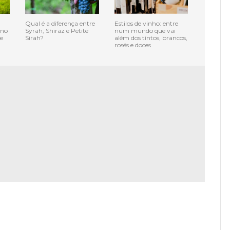
Qual é a diferença entre
Estilos de vinho: entre
 no
Syrah, Shiraz e Petite
num mundo que vai
e
Sirah?
além dos tintos, brancos,
rosés e doces