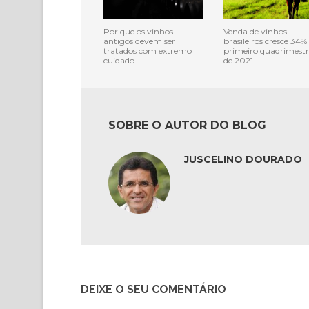
Por que os vinhos
Venda de vinhos
antigos devem ser
brasileiros cresce 34%
tratados com extremo
primeiro quadrimestr
cuidado
de 2021
SOBRE O AUTOR DO BLOG
JUSCELINO DOURADO
DEIXE O SEU COMENTÁRIO