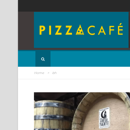
Home
>
bh