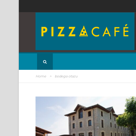
Home
>
bodega otazu