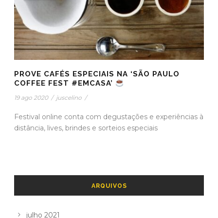
PROVE CAFÉS ESPECIAIS NA ‘SÃO PAULO
COFFEE FEST #EMCASA’
19 ago 2020
/
juscelino
/
Festival online conta com degustações e experiências à
distância, lives, brindes e sorteios especiais
ARQUIVOS
julho 2021