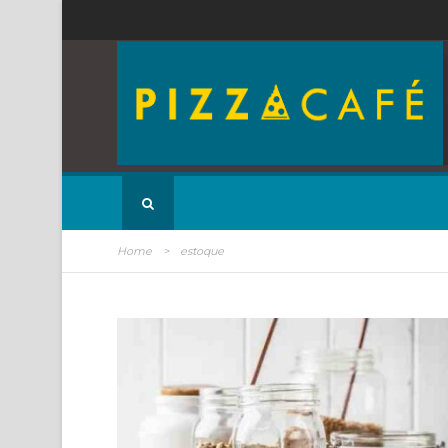
Home
>
estoque