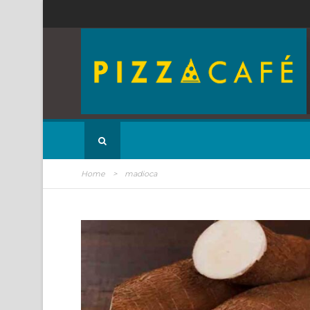
Home
>
madioca