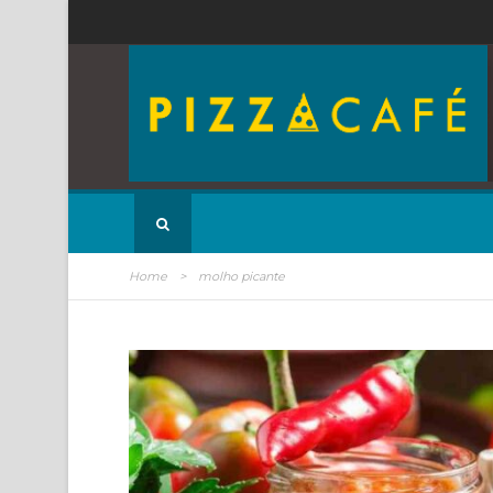
Home
>
molho picante