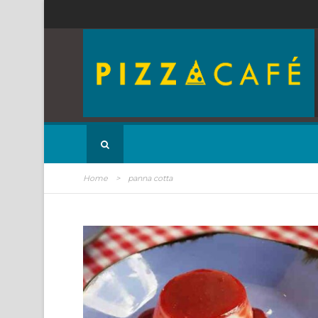
Home
>
panna cotta