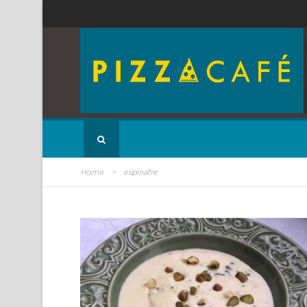
Home
>
espinafre