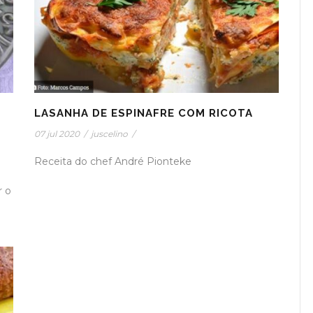
LASANHA DE ESPINAFRE COM RICOTA
07 jul 2020
/
juscelino
/
Receita do chef André Pionteke
r o