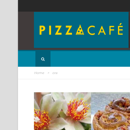
Home
>
ora