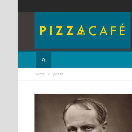
Home
>
poesia