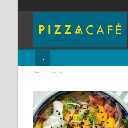
Home
>
vegana